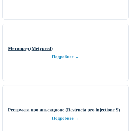
Метипред (Metypred)
Подробнее →
Реструкта про инъекционе (Restructa pro injectione S)
Подробнее →