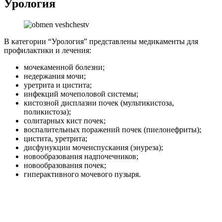
Урология
В категории “Урология” представлены медикаменты для
профилактики и лечения:
мочекаменной болезни;
недержания мочи;
уретрита и цистита;
инфекций мочеполовой системы;
кистозной дисплазии почек (мультикистоза,
поликистоза);
солитарных кист почек;
воспалительных поражений почек (пиелонефриты);
цистита, уретрита;
дисфунукции мочеиспускания (энуреза);
новообразования надпочечников;
новообразования почек;
гиперактивного мочевого пузыря.