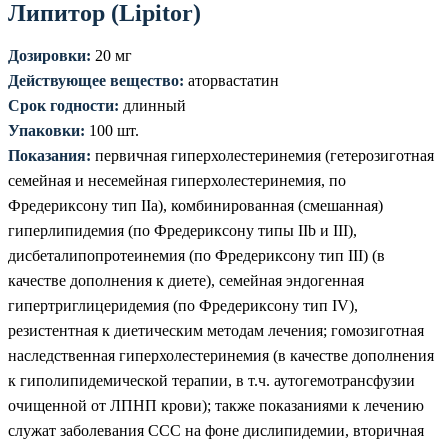
Липитор (Lipitor)
Дозировки:
20 мг
Действующее вещество:
аторвастатин
Срок годности:
длинный
Упаковки:
100 шт.
Показания:
первичная гиперхолестеринемия (гетерозиготная
семейная и несемейная гиперхолестеринемия, по
Фредериксону тип IIa), комбинированная (смешанная)
гиперлипидемия (по Фредериксону типы IIb и III),
дисбеталипопротеинемия (по Фредериксону тип III) (в
качестве дополнения к диете), семейная эндогенная
гипертриглицеридемия (по Фредериксону тип IV),
резистентная к диетическим методам лечения; гомозиготная
наследственная гиперхолестеринемия (в качестве дополнения
к гиполипидемической терапии, в т.ч. аутогемотрансфузии
очищенной от ЛПНП крови); также показаниями к лечению
служат заболевания ССС на фоне дислипидемии, вторичная