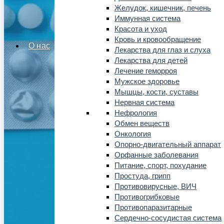
Желудок, кишечник, печень
Иммунная система
Красота и уход
Кровь и кровообращение
О нас
Лекарства для глаз и слуха
Лекарства для детей
Лечение геморроя
Мужское здоровье
Мышцы, кости, суставы
Нервная система
Нефрология
Обмен веществ
Онкология
Опорно-двигательный аппарат
Орфанные заболевания
Питание, спорт, похудание
Простуда, грипп
Противовирусные, ВИЧ
Противогрибковые
Противопаразитарные
Сердечно-сосудистая система