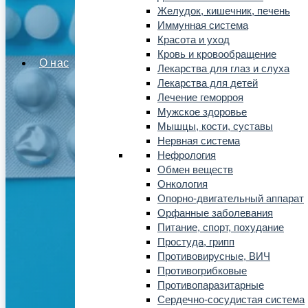
Желудок, кишечник, печень
Иммунная система
Красота и уход
Кровь и кровообращение
О нас
Лекарства для глаз и слуха
Лекарства для детей
Лечение геморроя
Мужское здоровье
Мышцы, кости, суставы
Нервная система
Нефрология
Обмен веществ
Онкология
Опорно-двигательный аппарат
Орфанные заболевания
Питание, спорт, похудание
Простуда, грипп
Противовирусные, ВИЧ
Противогрибковые
Противопаразитарные
Сердечно-сосудистая система