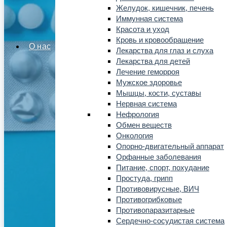
Желудок, кишечник, печень
Иммунная система
Красота и уход
Кровь и кровообращение
О нас
Лекарства для глаз и слуха
Лекарства для детей
Лечение геморроя
Мужское здоровье
Мышцы, кости, суставы
Нервная система
Нефрология
Обмен веществ
Онкология
Опорно-двигательный аппарат
Орфанные заболевания
Питание, спорт, похудание
Простуда, грипп
Противовирусные, ВИЧ
Противогрибковые
Противопаразитарные
Сердечно-сосудистая система