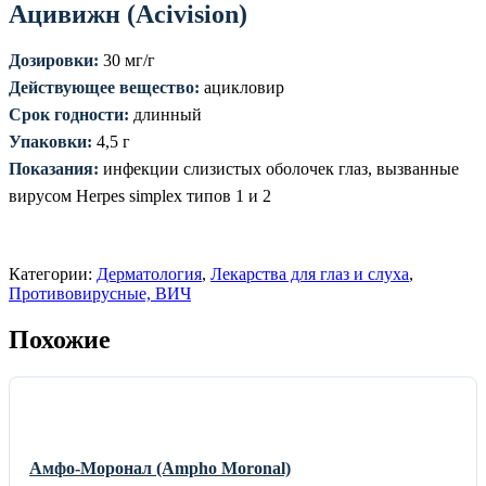
Ацивижн (Acivision)
Дозировки:
30 мг/г
Действующее вещество:
ацикловир
Срок годности:
длинный
Упаковки:
4,5 г
Показания:
инфекции слизистых оболочек глаз, вызванные
вирусом Herpes simplex типов 1 и 2
Категории:
Дерматология
,
Лекарства для глаз и слуха
,
Противовирусные, ВИЧ
Похожие
Амфо-Моронал (Ampho Moronal)