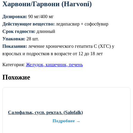
Харвони/Гарвони (Harvoni)
Дозировки:
90 мг/400 мг
Действующее вещество:
ледипасвир + софосбувир
Срок годности:
длинный
Упаковки:
28 шт.
Показания:
лечение хронического гепатита С (ХГС) у
взрослых и подростков в возрасте от 12 до 18 лет
Категория:
Желудок, кишечник, печень
Похожие
Салофальк, сусп. ректал. (Salofalk)
Подробнее →