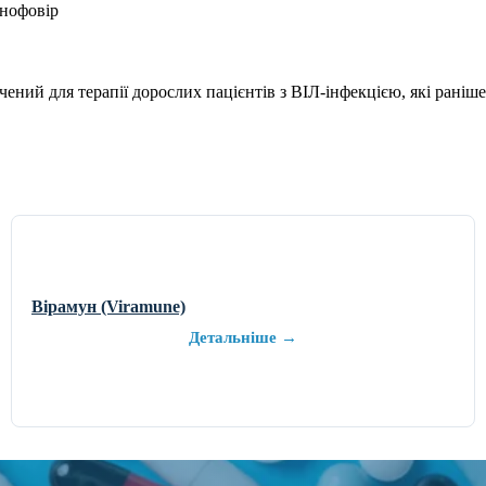
енофовір
ний для терапії дорослих пацієнтів з ВІЛ-інфекцією, які раніш
Вірамун (Viramune)
Детальніше →