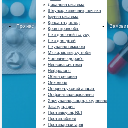
Дихальна система
Шлунок, кишечник, печінка
Імунна система
Краса та догляд
Про нас
Замови
Кров і кровообіг
Ліки для очей і слуху
Ліки для дітей
Лікування геморою
М'язи, кістки, суглоби
Чоловіче здоров'я
Нервова система
Нефрологія
Обмін речовин
Онкологія
Опорно-руховий апарат
Орфанні захворювання
Харчування, спорт, схуднення
Застуда, грип
Противірусні, ВІЛ
Протигрибкові
Протипаразитарні