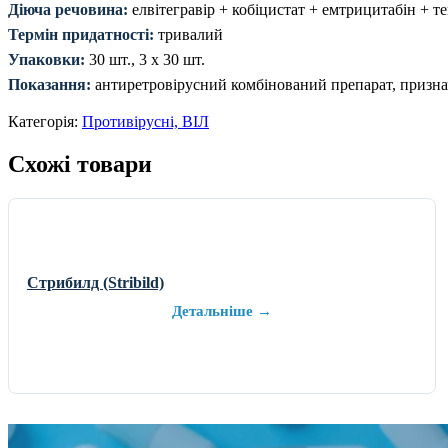
Діюча речовина:
елвітегравір + кобіцистат + емтрицитабін + т
Термін придатності:
тривалий
Упаковки:
30 шт., 3 х 30 шт.
Показання:
антиретровірусний комбінований препарат, призначе
Категорія:
Противірусні, ВІЛ
Схожі товари
Стрибилд (Stribild)
Детальніше →