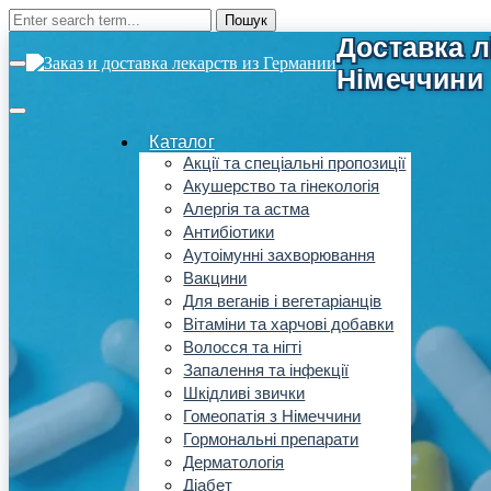
Каталог
Акції та спеціальні пропозиції
Акушерство та гінекологія
Алергія та астма
Антибіотики
Аутоімунні захворювання
Вакцини
Для веганів і вегетаріанців
Вітаміни та харчові добавки
Волосся та нігті
Запалення та інфекції
Шкідливі звички
Гомеопатія з Німеччини
Гормональні препарати
Дерматологія
Діабет