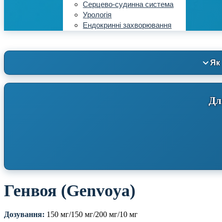
Серцево-судинна система
Урологія
Ендокринні захворювання
Як
Дл
Генвоя (Genvoya)
Дозування:
150 мг/150 мг/200 мг/10 мг