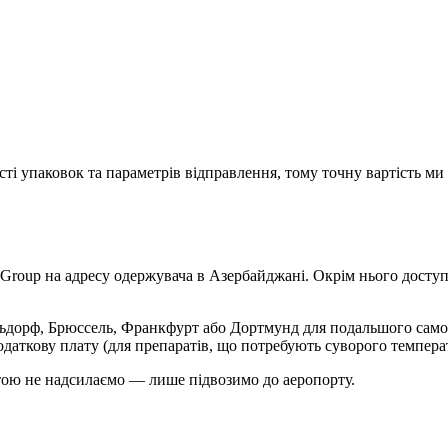
сті упаковок та параметрів відправлення, тому точну вартість ми
Group на адресу одержувача в Азербайджані. Окрім нього доступ
льдорф, Брюссель, Франкфурт або Дортмунд для подальшого само
одаткову плату (для препаратів, що потребують суворого темпер
штою не надсилаємо — лише підвозимо до аеропорту.