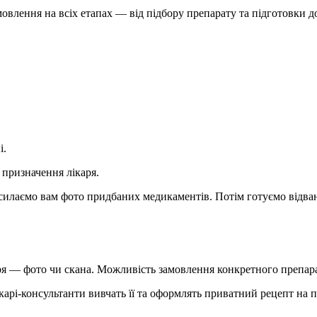
овлення на всіх етапах — від підбору препарату та підготовки до
і.
 призначення лікаря.
дсилаємо вам фото придбаних медикаментів. Потім готуємо відва
аря — фото чи скана. Можливість замовлення конкретного препар
карі-консультанти вивчать її та оформлять приватний рецепт на 