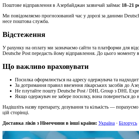
Поштове відправлення в Азербайджан зазвичай займає
18–21 р
Ми повідомляємо прогнозований час у дорозі за даними Deutsche 
несе поштова служба.
Відстеження
У рахунку на оплату ми зазначаємо сайти та платформи для від
Deutsche Post передасть йому відправлення. До цього моменту 
Що важливо враховувати
Посилка оформлюється на адресу одержувача та надходить
За дотримання правил ввезення лікарських засобів до А
Не плутайте пошту Deutsche Post / DHL Group з DHL Expr
Якщо одержувач не забере посилку, вона повернеться до на
Надішліть назву препарату, дозування та кількість — порахуєм
цій сторінці.
Доставка ліків з Німеччини в інші країни:
Україна
·
Білорусь