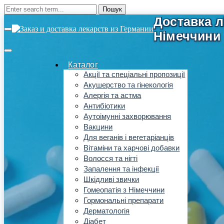
Каталог
Акції та спеціальні пропозиції
Акушерство та гінекологія
Алергія та астма
Антибіотики
Аутоімунні захворювання
Вакцини
Для веганів і вегетаріанців
Вітаміни та харчові добавки
Волосся та нігті
Запалення та інфекції
Шкідливі звички
Гомеопатія з Німеччини
Гормональні препарати
Дерматологія
Діабет