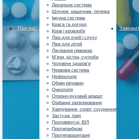
Дихальна система
Шлунок, кишечник, печінка
Імунна система
Краса та догляд
Про нас
Замови
Кров і кровообіг
Ліки для очей і слуху
Ліки для дітей
Лікування геморою
М'язи, кістки, суглоби
Чоловіче здоров'я
Нервова система
Нефрологія
Обмін речовин
Онкологія
Опорно-руховий апарат
Орфанні захворювання
Харчування, спорт, схуднення
Застуда, грип
Противірусні, ВІЛ
Протигрибкові
Протипаразитарні