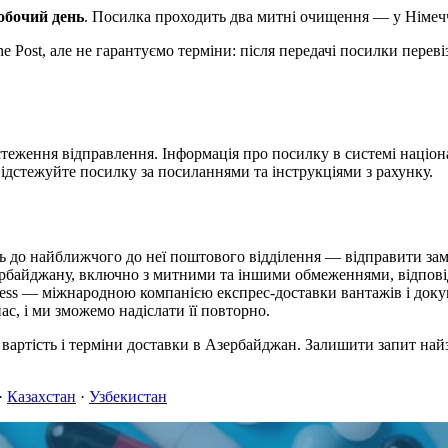
обочий день
. Посилка проходить два митні очищення — у Німеч
Post, але не гарантуємо терміни: після передачі посилки перевіз
стеження відправлення. Інформація про посилку в системі націона
відстежуйте посилку за посиланнями та інструкціями з рахунку.
 до найближчого до неї поштового відділення — відправити зам
зербайджану, включно з митними та іншими обмеженнями, відпові
ess — міжнародною компанією експрес-доставки вантажів і доку
с, і ми зможемо надіслати її повторно.
о вартість і терміни доставки в Азербайджан. Залишити запит на
·
Казахстан
·
Узбекистан