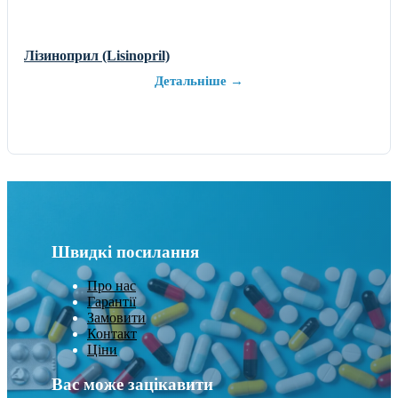
Лізиноприл (Lisinopril)
Детальніше →
Швидкі посилання
Про нас
Гарантії
Замовити
Контакт
Ціни
Вас може зацікавити