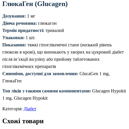
ГлюкаГен (Glucagen)
Дозування:
1 мг
Діюча речовина:
глюкагон
Термін придатності:
тривалий
Упаковки:
1 шт.
Показання:
тяжкі гіпоглікемічні стани (низький рівень
глюкози в крові), що виникають у хворих на цукровий діабет
після ін’єкції інсуліну або прийому таблетованих
гіпоглікемічних препаратів
Синоніми, доступні для замовлення:
GlucaGen 1 mg,
ГлюкаГен
Топ ліків з такими самими компонентами:
Glucаgen Hyроkit
1 mg, Gluсаgen Hуpokit
Категорія:
Діабет
Схожі товари