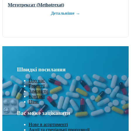
Метотрексат (Methotrexat)
Детальніше →
Швидкі посилання
Про нас
Гарантії
Замовити
Контакт
Ціни
Вас може зацікавити
Нове в асортименті
Акції та спеціальні пропозиції