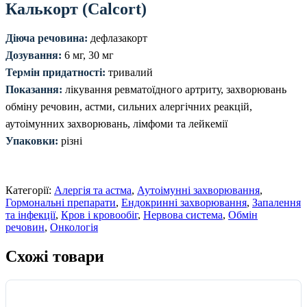
Калькорт (Calcort)
Діюча речовина:
дефлазакорт
Дозування:
6 мг, 30 мг
Термін придатності:
тривалий
Показання:
лікування ревматоїдного артриту, захворювань
обміну речовин, астми, сильних алергічних реакцій,
аутоімунних захворювань, лімфоми та лейкемії
Упаковки:
різні
Категорії:
Алергія та астма
,
Аутоімунні захворювання
,
Гормональні препарати
,
Ендокринні захворювання
,
Запалення
та інфекції
,
Кров і кровообіг
,
Нервова система
,
Обмін
речовин
,
Онкологія
Схожі товари