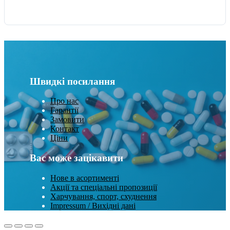
Швидкі посилання
Про нас
Гарантії
Замовити
Контакт
Ціни
Вас може зацікавити
Нове в асортименті
Акції та спеціальні пропозиції
Харчування, спорт, схуднення
Impressum / Вихідні дані