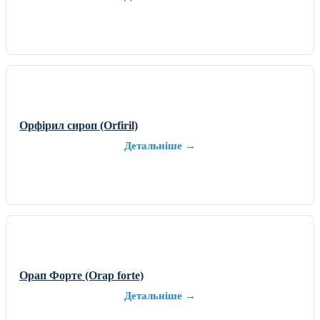
Орфірил сироп (Orfiril)
Детальніше →
Орап Форте (Orap forte)
Детальніше →