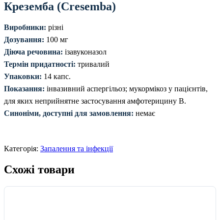
Креземба (Cresemba)
Виробники:
різні
Дозування:
100 мг
Діюча речовина:
ізавуконазол
Термін придатності:
тривалий
Упаковки:
14 капс.
Показання:
інвазивний аспергільоз; мукормікоз у пацієнтів,
для яких неприйнятне застосування амфотерицину В.
Синоніми, доступні для замовлення:
немає
Категорія:
Запалення та інфекції
Схожі товари