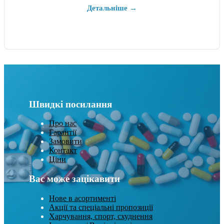
Детальніше →
Швидкі посилання
Про нас
Гарантії
Замовити
Контакт
Ціни
Вас може зацікавити
Нове в асортименті
Акції та спеціальні пропозиції
Харчування, спорт, схуднення