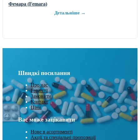
Фемара (Femara)
Детальніше →
Швидкі посилання
Про нас
Гарантії
Замовити
Контакт
Ціни
Вас може зацікавити
Нове в асортименті
Акції та спеціальні пропозиції