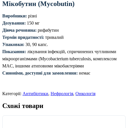
Мікобутин (Mycobutin)
Виробники:
різні
Дозування:
150 мг
Діюча речовина:
рифабутин
Термін придатності:
тривалий
Упаковки:
30, 90 капс.
Показання:
лікування інфекцій, спричинених чутливими
мікроорганізмами (Mycobacterium tuberculosis, комплексом
MAC, іншими атиповими мікобактеріями
Синоніми, доступні для замовлення:
немає
Категорії:
Антибіотики
,
Нефрологія
,
Онкологія
Схожі товари