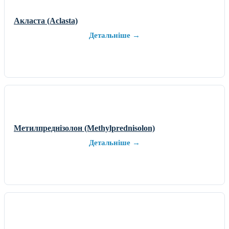
Акласта (Aclasta)
Детальніше →
Метилпреднізолон (Methylprednisolon)
Детальніше →