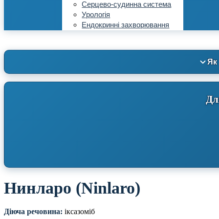
Серцево-судинна система
Урологія
Ендокринні захворювання
Як
Дл
Нинларо (Ninlaro)
Діюча речовина:
іксазоміб