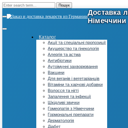
Каталог
Акції та спеціальні пропозиції
Акушерство та гінекологія
Алергія та астма
Антибіотики
Аутоімунні захворювання
Вакцини
Для веганів і вегетаріанців
Вітаміни та харчові добавки
Волосся та нігті
Запалення та інфекції
Шкідливі звички
Гомеопатія з Німеччини
Гормональні препарати
Дерматологія
Діабет