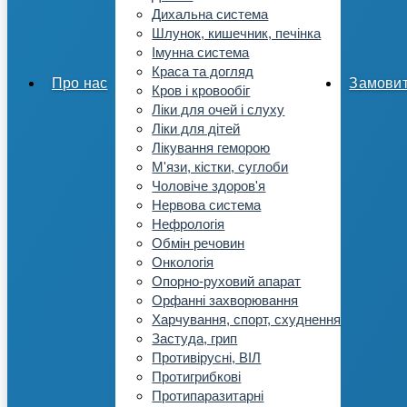
Дихальна система
Шлунок, кишечник, печінка
Імунна система
Краса та догляд
Про нас
Замови
Кров і кровообіг
Ліки для очей і слуху
Ліки для дітей
Лікування геморою
М'язи, кістки, суглоби
Чоловіче здоров'я
Нервова система
Нефрологія
Обмін речовин
Онкологія
Опорно-руховий апарат
Орфанні захворювання
Харчування, спорт, схуднення
Застуда, грип
Противірусні, ВІЛ
Протигрибкові
Протипаразитарні