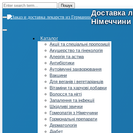
Каталог
Акції та спеціальні пропозиції
Акушерство та гінекологія
Алергія та астма
Антибіотики
Аутоімунні захворювання
Вакцини
Для веганів і вегетаріанців
Вітаміни та харчові добавки
Волосся та нігті
Запалення та інфекції
Шкідливі звички
Гомеопатія з Німеччини
Гормональні препарати
Дерматологія
Діабет