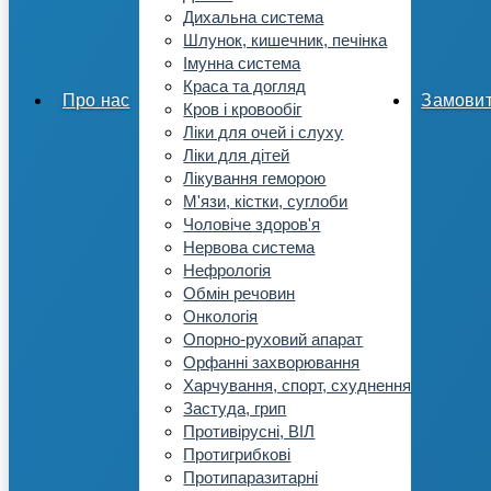
Дихальна система
Шлунок, кишечник, печінка
Імунна система
Краса та догляд
Про нас
Замови
Кров і кровообіг
Ліки для очей і слуху
Ліки для дітей
Лікування геморою
М'язи, кістки, суглоби
Чоловіче здоров'я
Нервова система
Нефрологія
Обмін речовин
Онкологія
Опорно-руховий апарат
Орфанні захворювання
Харчування, спорт, схуднення
Застуда, грип
Противірусні, ВІЛ
Протигрибкові
Протипаразитарні