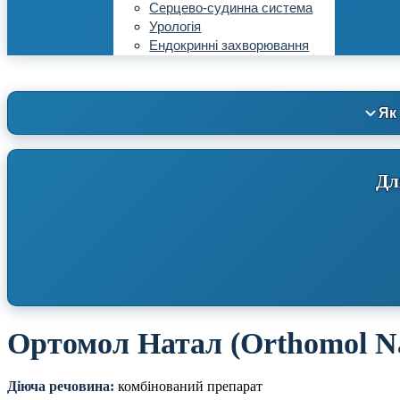
Серцево-судинна система
Урологія
Ендокринні захворювання
Як
Дл
Ортомол Натал (Orthomol Na
Діюча речовина:
комбінований препарат