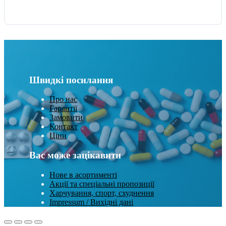
Швидкі посилання
Про нас
Гарантії
Замовити
Контакт
Ціни
Вас може зацікавити
Нове в асортименті
Акції та спеціальні пропозиції
Харчування, спорт, схуднення
Impressum / Вихідні дані