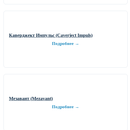
Каверджект Импульс (Caverject Impuls)
Подробнее →
Мезавант (Mezavant)
Подробнее →