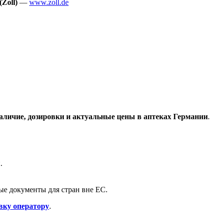
Zoll)
—
www.zoll.de
аличие, дозировки и актуальные цены в аптеках Германии
.
.
е документы для стран вне ЕС.
вку оператору
.