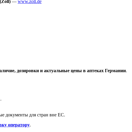
Zoll)
—
www.zoll.de
аличие, дозировки и актуальные цены в аптеках Германии
.
.
е документы для стран вне ЕС.
вку оператору
.