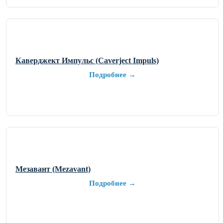
Каверджект Импульс (Caverject Impuls)
Подробнее →
Мезавант (Mezavant)
Подробнее →