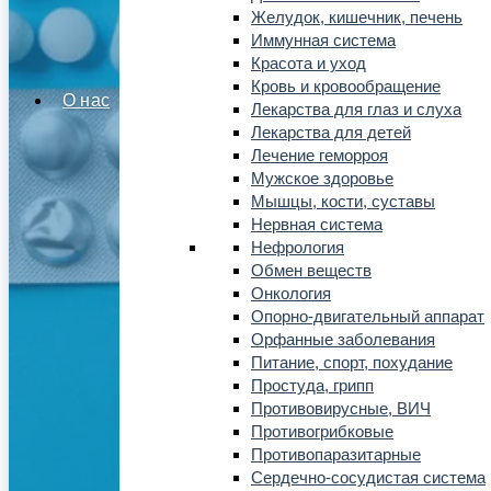
Желудок, кишечник, печень
Иммунная система
Красота и уход
Кровь и кровообращение
О нас
Лекарства для глаз и слуха
Лекарства для детей
Лечение геморроя
Мужское здоровье
Мышцы, кости, суставы
Нервная система
Нефрология
Обмен веществ
Онкология
Опорно-двигательный аппарат
Орфанные заболевания
Питание, спорт, похудание
Простуда, грипп
Противовирусные, ВИЧ
Противогрибковые
Противопаразитарные
Сердечно-сосудистая система