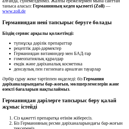
алғанда, сүйемелдейміз. Жалпы ережелермен мына сайттан
таныса аласыз:
Германияның кеден қызметі (Zoll)
—
www.zoll.de
Германиядан нені тапсырыс беруге болады
Біздің сервис арқылы қолжетімді:
түпнұсқа дәрілік препараттар
рецептік дәрі-дәрмектер
Германиядан витаминдер мен БАД-тар
гомеопатиялық құралдар
емдік және дәріханалық косметика
денсаулық пен гигиенаға арналған тауарлар
Әрбір сұрау жеке тәртіппен өңделеді: біз
Германия
дәріханаларындағы бар-жоғын, мөлшерлемелерін және
өзекті бағаларын нақтылаймыз
.
Германиядан дәрілерге тапсырыс беру қалай
жұмыс істейді
Сіз қажетті препаратқа өтінім жібересіз.
Біз Германияның ресми дәріханаларындағы бар-жоғын
тексереміз.