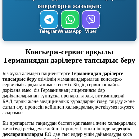
операторға жазыңыз:
Telegram
WhatsApp
Viber
Консьерж-сервис арқылы
Германиядан дәрілерге тапсырыс беру
Біз бүкіл әлемдегі пациенттерге
Германиядан дәрілерге
тапсырыс беру
өзіміздің мамандандырылған консьерж-
сервисіміз арқылы көмектесеміз. Біздің сервис онлайн-
дәріхана емес: біз Германияның лицензиясы бар
дәріханаларынан түпнұсқа препараттарды, витаминдерді,
БАД-тарды және медициналық құралдарды іздеу, таңдау және
сатып алу процесін кейіннен халықаралық жеткізумен жүзеге
асырамыз.
Біз препаратты таңдаудан бастап қаптамаға және халықаралық
жеткізуді ресімдеуге дейінгі процесті, оның ішінде
кедендік
декларацияларды
ЕО-дан тыс елдер үшін дайындауды қоса