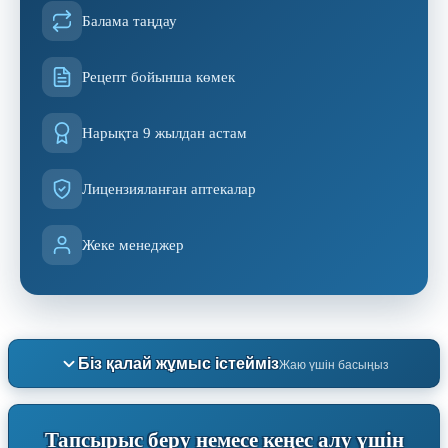
Балама таңдау
Рецепт бойынша көмек
Нарықта 9 жылдан астам
Лицензияланған аптекалар
Жеке менеджер
Біз қалай жұмыс істейміз
Жаю үшін басыңыз
Тапсырыс беру немесе кеңес алу үшін