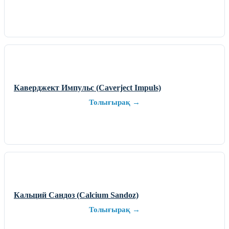
Каверджект Импульс (Caverject Impuls)
Толығырақ →
Кальций Сандоз (Calcium Sandoz)
Толығырақ →