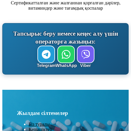
Сертификатталған және жалғаннан қорғалған дәрілер,
витаминдер және тағамдық қоспалар
Тапсырыс беру немесе кеңес алу үшін
операторға жазыңыз:
Telegram
WhatsApp
Viber
Жылдам сілтемелер
Біз туралы
Кепілдіктер