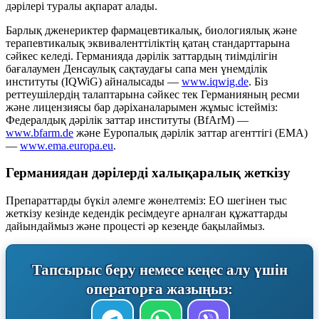
дәрілері туралы ақпарат алады.
Барлық дженериктер фармацевтикалық, биологиялық және
терапевтикалық эквиваленттіліктің қатаң стандарттарына
сәйкес келеді. Германияда дәрілік заттардың тиімділігін
бағалаумен Денсаулық сақтаудағы сапа мен үнемділік
институты (IQWiG) айналысады —
www.iqwig.de
. Біз
реттеушілердің талаптарына сәйкес тек Германияның ресми
және лицензиясы бар дәріханаларымен жұмыс істейміз:
Федералдық дәрілік заттар институты (BfArM) —
www.bfarm.de
және Еуропалық дәрілік заттар агенттігі (EMA)
—
www.ema.europa.eu
.
Германиядан дәрілерді халықаралық жеткізу
Препараттарды бүкіл әлемге жөнелтеміз: ЕО шегінен тыс
жеткізу кезінде кедендік ресімдеуге арналған құжаттарды
дайындаймыз және процесті әр кезеңде бақылаймыз.
Тапсырыс беру немесе кеңес алу үшін
операторға жазыңыз: