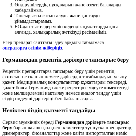
Өндірушілердің нұсқаларын және өзекті бағаларды
хабарлаймыз.
Тапсырысты сатып алуды және қаптауды
ұйымдастырамыз.
ЕО-дан тыс елдер үшін кедендік құжаттарды қоса
алғанда, халықаралық жеткізуді ресімдейміз.
Егер препарат сайттағы іздеу арқылы табылмаса —
операторға өтінім жіберіңіз
.
Германиядан рецептік дәрілерге тапсырыс беру
Рецептік препараттарға тапсырыс беру үшін рецептің
фотосын не сканын немесе дәрігердің тағайындауын ұсыну
қажет. Медициналық консультанттар құжаттарды тексереді,
қажет болса Германияда жеке рецепт ресімдеуге көмектеседі
және мөлшерлемені нақтылау немесе аналог таңдау үшін
сіздің емдеуші дәрігеріңізбен байланысады.
Неліктен біздің қызметті таңдайды
Сервис мүмкіндік береді
Германиядан дәрілерге тапсырыс
беру
барынша ашықтықпен: клиенттер түпнұсқа препараттар,
дженериктер, биоаналогтар және қайта импортталған неміс