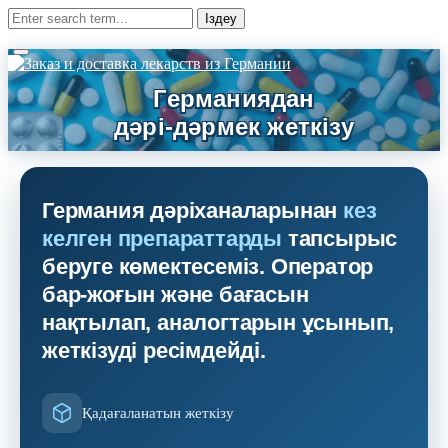
Германия дәріханаларынан
кез
келген препараттарды
тапсырыс
беруге көмектесеміз. Оператор
бар-жоғын және бағасын
нақтылап, аналогтарын ұсынып,
жеткізуді ресімдейді.
Қадағаланатын жеткізу