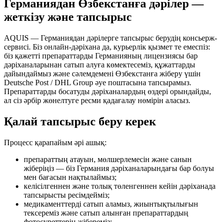
Германиядан Өзбекстанға дәрілер —
жеткізу және тапсырыс
AQUIS — Германиядан дәрілерге тапсырыс берудің консьерж-
сервисі. Біз онлайн-дәріхана да, курьерлік қызмет те емеспіз:
біз қажетті препараттарды Германияның лицензиясы бар
дәріханаларынан сатып алуға көмектесеміз, құжаттарды
дайындаймыз және сәлемдемені Өзбекстанға жіберу үшін
Deutsche Post / DHL Group әуе поштасына тапсырамыз.
Препараттарды босатуды дәріханалардың өздері орындайды,
ал сіз әрбір жөнелтуге ресми қадағалау нөмірін аласыз.
Қалай тапсырыс беру керек
Процесс қарапайым әрі ашық:
препараттың атауын, мөлшерлемесін және санын
жіберіңіз — біз Германия дәріханаларындағы бар болуы
мен бағасын нақтылаймыз;
келісілгеннен және толық төленгеннен кейін дәріханада
тапсырысты ресімдейміз;
медикаменттерді сатып аламыз, жиынтықтылығын
тексереміз және сатып алынған препараттардың
фотосуреттерін жібереміз;