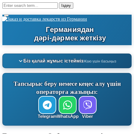
Біз қалай жұмыс істейміз
Жаю үшін басыңыз
Тапсырыс беру немесе кеңес алу үшін
операторға жазыңыз:
Telegram
WhatsApp
Viber