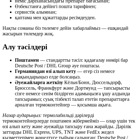
неміс дәріханасындағы препарат бағасынан;
Өзбекстанға дейінгі пошта тарифінен;
сервистік алымнан;
қаптама мен құжаттарды ресімдеуден.
Нақты соманы біз төлемге дейін хабарлаймыз — ешқандай
жасырын төлемдер жоқ.
Алу тәсілдері
Поштамен
— стандартты тәсіл: қадағалау нөмірі бар
Deutsche Post / DHL Group әуе поштасы.
Германиядан өзі алып кету
— егер сіз немесе
жақындарыңыз елде болсаңыз.
Әуежайларға жеткізу
Кёльн/Бонн, Дюссельдорф,
Брюссель, Франкфурт және Дортмунд — тапсырысты
сізге немесе сенім білдірген адамыңызға ұшу алдында
тапсырамыз; суық тізбекті талап ететін препараттарға
арналған термоконтейнер — қосымша ақыға.
Назар аударыңыз:
термолабильді дәрілерді
термоконтейнерлерде поштамен жібермейміз — олар үшін тек
өзі алып кету және әуежайда тапсыру ғана жарайды. Дәрілік
заттарды DHL Express, UPS, TNT және FedEx жедел
қызметтерімен жөнелтуге тыйым салынған; Deutsche Post /