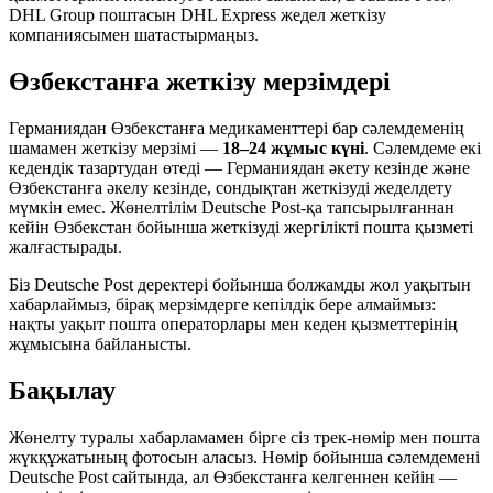
DHL Group поштасын DHL Express жедел жеткізу
компаниясымен шатастырмаңыз.
Өзбекстанға жеткізу мерзімдері
Германиядан Өзбекстанға медикаменттері бар сәлемдеменің
шамамен жеткізу мерзімі —
18–24 жұмыс күні
. Сәлемдеме екі
кедендік тазартудан өтеді — Германиядан әкету кезінде және
Өзбекстанға әкелу кезінде, сондықтан жеткізуді жеделдету
мүмкін емес. Жөнелтілім Deutsche Post-қа тапсырылғаннан
кейін Өзбекстан бойынша жеткізуді жергілікті пошта қызметі
жалғастырады.
Біз Deutsche Post деректері бойынша болжамды жол уақытын
хабарлаймыз, бірақ мерзімдерге кепілдік бере алмаймыз:
нақты уақыт пошта операторлары мен кеден қызметтерінің
жұмысына байланысты.
Бақылау
Жөнелту туралы хабарламамен бірге сіз трек-нөмір мен пошта
жүкқұжатының фотосын аласыз. Нөмір бойынша сәлемдемені
Deutsche Post сайтында, ал Өзбекстанға келгеннен кейін —