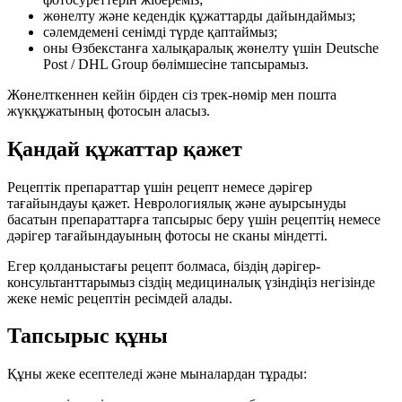
жөнелту және кедендік құжаттарды дайындаймыз;
сәлемдемені сенімді түрде қаптаймыз;
оны Өзбекстанға халықаралық жөнелту үшін Deutsche
Post / DHL Group бөлімшесіне тапсырамыз.
Жөнелткеннен кейін бірден сіз трек-нөмір мен пошта
жүкқұжатының фотосын аласыз.
Қандай құжаттар қажет
Рецептік препараттар үшін рецепт немесе дәрігер
тағайындауы қажет. Неврологиялық және ауырсынуды
басатын препараттарға тапсырыс беру үшін рецептің немесе
дәрігер тағайындауының фотосы не сканы міндетті.
Егер қолданыстағы рецепт болмаса, біздің дәрігер-
консультанттарымыз сіздің медициналық үзіндіңіз негізінде
жеке неміс рецептін ресімдей алады.
Тапсырыс құны
Құны жеке есептеледі және мыналардан тұрады: