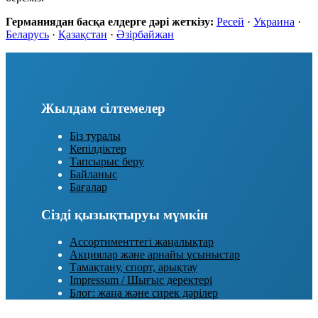
Германиядан басқа елдерге дәрі жеткізу:
Ресей
·
Украина
·
Беларусь
·
Қазақстан
·
Әзірбайжан
Жылдам сілтемелер
Біз туралы
Кепілдіктер
Тапсырыс беру
Байланыс
Бағалар
Сізді қызықтыруы мүмкін
Ассортименттегі жаңалықтар
Акциялар және арнайы ұсыныстар
Тамақтану, спорт, арықтау
Impressum / Шығыс деректері
Блог: жаңа және сирек дәрілер