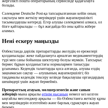
жергілікті пошта операторының сервисінде қадағалауға
болады.
Сәлемдеме Deutsche Post-қа тапсырылғаннан кейін оның
сақталуы мен жеткізу мерзімдері үшін жауапкершілікті
тасымалдаушы көтереді. Егер алушы сәлемдемені алмаса, ол
бізге қайтарылады — бұл жағдайда біз оны қайта жібере
аламыз.
Нені ескеру маңызды
Өзбекстанда дәрілік препараттарды әкелудің өз ережелері
қолданылады: жеке пайдалануға арналған медикаменттердің
түрі мен саны бойынша шектеулер болуы мүмкін. Тапсырыс
бермес бұрын қолданыстағы нормалармен танысуды
ұсынамыз. Кедендік талаптарды қоса алғанда, алушы елдің
заңнамасын сақтау — алушының жауапкершілігі; біз
таңдамалы кедендік тексеру кезінде бақылаушы органдардың
шешімдері үшін жауап бермейміз.
Препараттың атауын, мөлшерлемесін және санын
жіберіңіз
мына арқылы
өтінім нысанын
немесе кез келген
ыңғайлы мессенджер арқылы — біз Өзбекстанға жеткізу құны
мен мерзімдерін есептейміз және барлық сұрақтарға жауап
береміз.