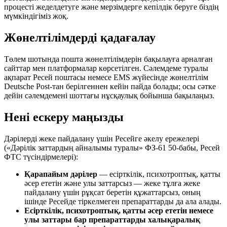
процесті жеделдетуге және мерзімдерге кепілдік беруге біздің
мүмкіндігіміз жоқ.
Жөнелтілімдерді қадағалау
Төлем шотында пошта жөнелтілімдерін бақылауға арналған
сайттар мен платформалар көрсетілген. Сәлемдеме туралы
ақпарат Ресей поштасы немесе EMS жүйесінде жөнелтілім
Deutsche Post-тан берілгеннен кейін пайда болады; осы сәтке
дейін сәлемдемені шоттағы нұсқаулық бойынша бақылаңыз.
Нені ескеру маңызды
Дәрілерді жеке пайдалану үшін Ресейге әкелу ережелері
(«Дәрілік заттардың айналымы туралы» ФЗ-61 50-бабы, Ресей
ФТС түсіндірмелері):
Қарапайым дәрілер
— есірткілік, психотроптық, қатты
әсер ететін және улы заттарсыз — жеке тұлға жеке
пайдалану үшін рұқсат беретін құжаттарсыз, оның
ішінде Ресейде тіркелмеген препараттарды да ала алады.
Есірткілік, психотроптық, қатты әсер ететін немесе
улы заттары бар препараттарды халықаралық