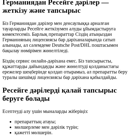
Германиядан Ресейге дәрілер —
жеткізу және тапсырыс
Біз Германиядан дәрілер мен денсаулыққа арналған
тауарларды Ресейге жеткізумен алуды ұйымдастыруға
көмектесеміз. Барлық препараттар Сіздің атыңыздан
Германияның лицензиясы бар дәріханаларында сатып
алынады, ал сәлемдеме Deutsche Post/DHL поштасымен
бақылау нөмірімен жөнелтіледі.
Біздің сервис онлайн-дәріхана емес. Біз тапсырысты,
құжаттарды дайындауды және жөнелтуді қолданыстағы
ережелер шеңберінде қолдап отырамыз, ал препаратты беру
туралы шешімді лицензиясы бар дәріхана қабылдайды.
Ресейге дәрілерді қалай тапсырыс
беруге болады
Есептеуді алу үшін мыналарды жіберіңіз:
препараттың атауы;
мөлшерлеме мен дәрілік түрін;
қажетті мөлшерін.