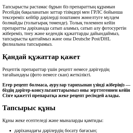
Тапсырысты растамас бұрын біз препараттың құрамын
Ресейдің бақыланатын заттар тізімдері мен ГРЛС бойынша
тексереміз: кейбір дәрілерді поштамен жөнелтуге мүлдем
болмайды (толығырақ төменде). Толық төлемнен кейін
препаратты дәріханада сатып аламыз, сатып алу фотосуретін
жібереміз, тиеу және кедендік құжаттарды дайындаймыз,
тапсырысты қаптаймыз және оны Deutsche Post/DHL
филиалына тапсырамыз.
Қандай құжаттар қажет
Рецептік препараттар үшін рецепт немесе дәрігердің
тағайындауы (фото немесе скан) жеткілікті.
Егер рецепт болмаса, аурулар тарихынан үзінді жіберіңіз —
біздің дәрігер-консультанттарымыз оны зерттегеннен кейін
Сізге қажетті препаратқа жеке рецепт ресімдей алады.
Тапсырыс құны
Құны жеке есептеледі және мыналарды қамтиды:
дәріханадағы дәрілердің босату бағасын;