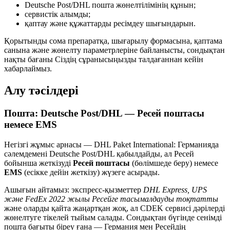
Deutsche Post/DHL пошта жөнелтілімінің құнын;
сервистік алымды;
қаптау және құжаттарды ресімдеу шығындарын.
Қорытынды сома препаратқа, шығарылу формасына, қаптама
санына және жөнелту параметрлеріне байланысты, сондықтан
нақты бағаны Сіздің сұранысыңызды талдағаннан кейін
хабарлаймыз.
Алу тәсілдері
Пошта: Deutsche Post/DHL — Ресей поштасы
немесе EMS
Негізгі жұмыс арнасы — DHL Paket International: Германияда
сәлемдемені Deutsche Post/DHL қабылдайды, ал Ресей
бойынша жеткізуді
Ресей поштасы
(бөлімшеде беру) немесе
EMS
(есікке дейін жеткізу) жүзеге асырады.
Ашығын айтамыз: экспресс-қызметтер
DHL Express, UPS
және FedEx 2022 жылы Ресейге тасымалдауды тоқтатты
және оларды қайта жаңартқан жоқ, ал CDEK сервисі дәрілерді
жөнелтуге тікелей тыйым салады. Сондықтан бүгінде сенімді
пошта бағыты біреу ғана — Германия мен Ресейдің