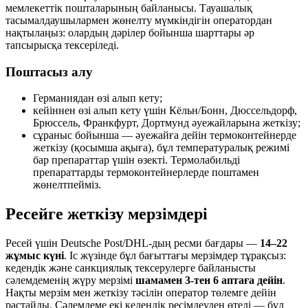
мемлекеттік пошталарының байланысы. Тауашалық
тасымалдаушылармен жөнелту мүмкіндігін оператордан
нақтылаңыз: олардың дәрілер бойынша шарттары әр
тапсырысқа тексеріледі.
Поштасыз алу
Германиядан өзі алып кету;
кейіннен өзі алып кету үшін Кёльн/Бонн, Дюссельдорф,
Брюссель, Франкфурт, Дортмунд әуежайларына жеткізу;
сұраныс бойынша — әуежайға дейін термоконтейнерде
жеткізу (қосымша ақыға), бұл температуралық режимі
бар препараттар үшін өзекті. Термолабильді
препараттарды термоконтейнерлерде поштамен
жөнелтпейміз.
Ресейге жеткізу мерзімдері
Ресей үшін Deutsche Post/DHL-дың ресми бағдары —
14–22
жұмыс күні
. Іс жүзінде бұл бағыттағы мерзімдер тұрақсыз:
кедендік және санкциялық тексерулерге байланысты
сәлемдеменің жүру мерзімі
шамамен 3-тен 6 аптаға дейін
.
Нақты мерзім мен жеткізу тәсілін оператор төлемге дейін
растайды. Сәлемдеме екі кедендік ресімдеуден өтеді — бұл