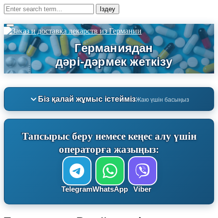
Біз қалай жұмыс істейміз
Жаю үшін басыңыз
Тапсырыс беру немесе кеңес алу үшін
операторға жазыңыз:
Telegram
WhatsApp
Viber