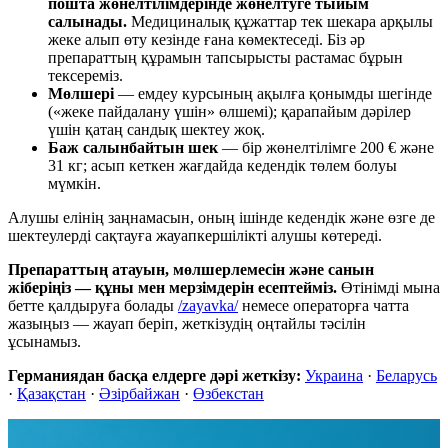
пошта жөнелтілімдерінде жөнелтуге тыйым
салынады.
Медициналық құжаттар тек шекара арқылы
жеке алып өту кезінде ғана көмектеседі. Біз әр
препараттың құрамын тапсырысты растамас бұрын
тексереміз.
Мөлшері
— емдеу курсының ақылға қонымды шегінде
(«жеке пайдалану үшін» өлшемі); қарапайым дәрілер
үшін қатаң сандық шектеу жоқ.
Баж салынбайтын шек
— бір жөнелтілімге 200 € және
31 кг; асып кеткен жағдайда кедендік төлем болуы
мүмкін.
Алушы елінің заңнамасын, оның ішінде кедендік және өзге де
шектеулерді сақтауға жауапкершілікті алушы көтереді.
Препараттың атауын, мөлшерлемесін және санын
жіберіңіз — құны мен мерзімдерін есептейміз.
Өтінімді мына
бетте қалдыруға болады
/zayavka/
немесе операторға чатта
жазыңыз — жауап беріп, жеткізудің оңтайлы тәсілін
ұсынамыз.
Германиядан басқа елдерге дәрі жеткізу:
Украина
·
Беларусь
·
Қазақстан
·
Әзірбайжан
·
Өзбекстан