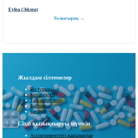
Eylea (Эйлеа)
Толығырақ →
Жылдам сілтемелер
Біз туралы
Кепілдіктер
Тапсырыс беру
Байланыс
Бағалар
Сізді қызықтыруы мүмкін
Ассортименттегі жаңалықтар