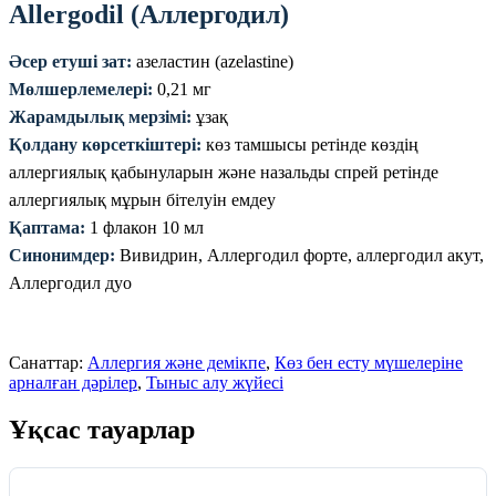
Allergodil (Аллергодил)
Әсер етуші зат:
азеластин (azelastine)
Мөлшерлемелері:
0,21 мг
Жарамдылық мерзімі:
ұзақ
Қолдану көрсеткіштері:
көз тамшысы ретінде көздің
аллергиялық қабынуларын және назальды спрей ретінде
аллергиялық мұрын бітелуін емдеу
Қаптама:
1 флакон 10 мл
Синонимдер:
Вивидрин, Аллергодил форте, аллергодил акут,
Аллергодил дуо
Санаттар:
Аллергия және демікпе
,
Көз бен есту мүшелеріне
арналған дәрілер
,
Тыныс алу жүйесі
Ұқсас тауарлар