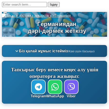
Біз қалай жұмыс істейміз
Жаю үшін басыңыз
Тапсырыс беру немесе кеңес алу үшін
операторға жазыңыз:
Telegram
WhatsApp
Viber