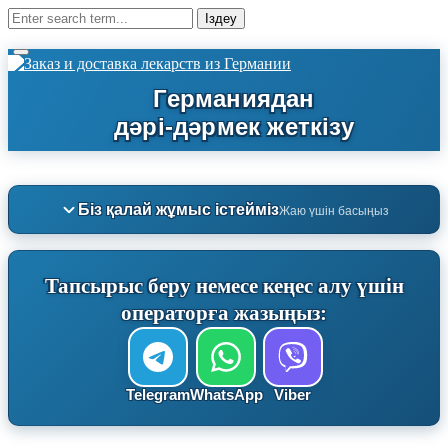
Біз қалай жұмыс істейміз
Жаю үшін басыңыз
Тапсырыс беру немесе кеңес алу үшін
операторға жазыңыз:
Telegram
WhatsApp
Viber