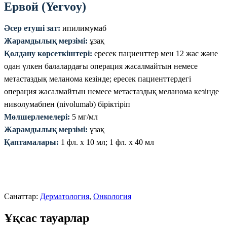
Ервой (Yervoy)
Әсер етуші зат:
ипилимумаб
Жарамдылық мерзімі:
ұзақ
Қолдану көрсеткіштері:
ересек пациенттер мен 12 жас және
одан үлкен балалардағы операция жасалмайтын немесе
метастаздық меланома кезінде; ересек пациенттердегі
операция жасалмайтын немесе метастаздық меланома кезінде
ниволумабпен (nivolumab) біріктіріп
Мөлшерлемелері:
5 мг/мл
Жарамдылық мерзімі:
ұзақ
Қаптамалары:
1 фл. х 10 мл; 1 фл. х 40 мл
Санаттар:
Дерматология
,
Онкология
Ұқсас тауарлар