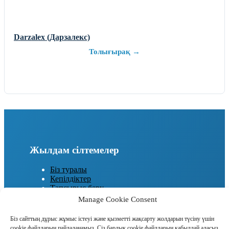
Darzalex (Дарзалекс)
Толығырақ →
Жылдам сілтемелер
Біз туралы
Кепілдіктер
Тапсырыс беру
Байланыс
Manage Cookie Consent
Бағалар
Біз сайттың дұрыс жұмыс істеуі және қызметті жақсарту жолдарын түсіну үшін
Сізді қызықтыруы мүмкін
cookie файлдарын пайдаланамыз. Сіз барлық cookie файлдарын қабылдай аласыз,