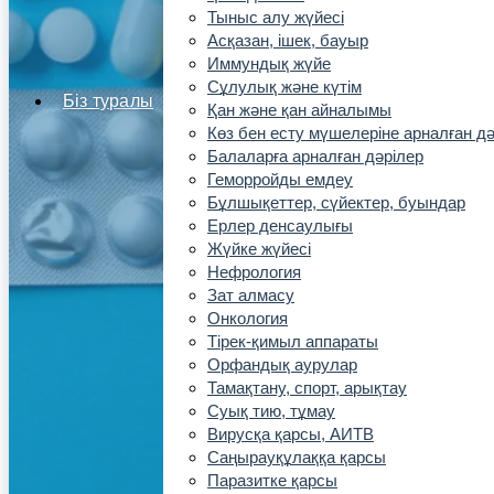
Тыныс алу жүйесі
Асқазан, ішек, бауыр
Иммундық жүйе
Сұлулық және күтім
Біз туралы
Қан және қан айналымы
Көз бен есту мүшелеріне арналған дә
Балаларға арналған дәрілер
Геморройды емдеу
Бұлшықеттер, сүйектер, буындар
Ерлер денсаулығы
Жүйке жүйесі
Нефрология
Зат алмасу
Онкология
Тірек-қимыл аппараты
Орфандық аурулар
Тамақтану, спорт, арықтау
Суық тию, тұмау
Вирусқа қарсы, АИТВ
Саңырауқұлаққа қарсы
Паразитке қарсы