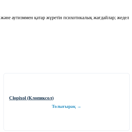
және аутизммен қатар жүретін психотикалық жағдайлар; жедел
Clopixol (Клопиксол)
Толығырақ →