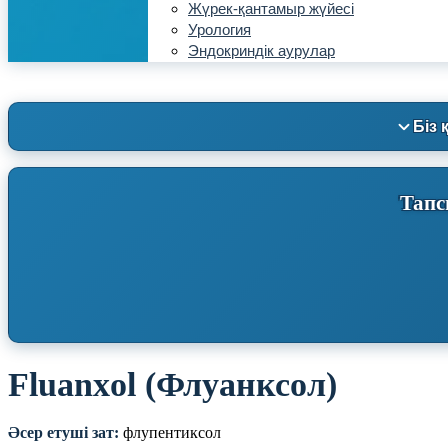
Жүрек-қантамыр жүйесі
Урология
Эндокриндік аурулар
Біз 
Тапс
Fluanxol (Флуанксол)
Әсер етуші зат:
флупентиксол