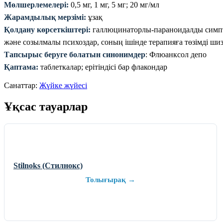
Мөлшерлемелері:
0,5 мг, 1 мг, 5 мг; 20 мг/мл
Жарамдылық мерзімі:
ұзақ
Қолдану көрсеткіштері:
галлюцинаторлы-параноидалды симпто
және созылмалы психоздар, соның ішінде терапияға төзімді шиз
Тапсырыс беруге болатын синонимдер
: Флюанксол депо
Қаптама:
таблеткалар; ерітіндісі бар флакондар
Санаттар:
Жүйке жүйесі
Ұқсас тауарлар
Stilnoks (Стилнокс)
Толығырақ →