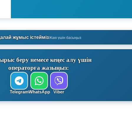
қалай жұмыс істейміз
Жаю үшін басыңыз
ырыс беру немесе кеңес алу үшін
операторға жазыңыз:
Telegram
WhatsApp
Viber