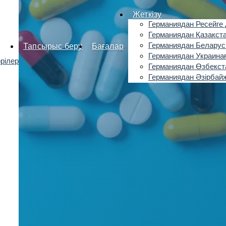
Жеткізу
Германиядан Ресейге 
Германиядан Қазақста
Германиядан Беларус
Тапсырыс беру
Бағалар
Германиядан Украинағ
рілер
Германиядан Өзбекста
Германиядан Әзірбайж