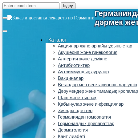
Каталог
Акциялар және арнайы ұсыныстар
Акушерия және гинекология
Аллергия және демікпе
Антибиотиктер
Аутоиммундық аурулар
Вакциналар
Вегандар мен вегетарианшылар үшін
Дәрумендер және тағамдық қоспалар
Шаш және тырнақ
Қабынулар және инфекциялар
Зиянды әдеттер
Германиядан гомеопатия
Гормоналдық препараттар
Дерматология
Қант диабеті