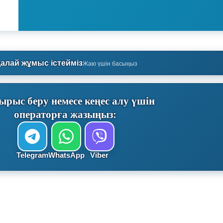
қалай жұмыс істейміз
Жаю үшін басыңыз
ырыс беру немесе кеңес алу үшін
операторға жазыңыз:
Telegram
WhatsApp
Viber