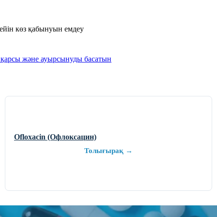
ейін көз қабынуын емдеу
 қарсы және ауырсынуды басатын
Ofloxacin (Офлоксацин)
Толығырақ →