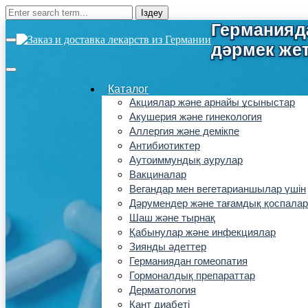
Каталог
Акциялар және арнайы ұсыныстар
Акушерия және гинекология
Аллергия және демікпе
Антибиотиктер
Аутоиммундық аурулар
Вакциналар
Вегандар мен вегетарианшылар үшін
Дәрумендер және тағамдық қоспалар
Шаш және тырнақ
Қабынулар және инфекциялар
Зиянды әдеттер
Германиядан гомеопатия
Гормоналдық препараттар
Дерматология
Қант диабеті