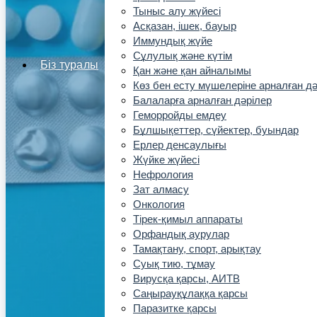
Тыныс алу жүйесі
Асқазан, ішек, бауыр
Иммундық жүйе
Сұлулық және күтім
Біз туралы
Қан және қан айналымы
Көз бен есту мүшелеріне арналған дә
Балаларға арналған дәрілер
Геморройды емдеу
Бұлшықеттер, сүйектер, буындар
Ерлер денсаулығы
Жүйке жүйесі
Нефрология
Зат алмасу
Онкология
Тірек-қимыл аппараты
Орфандық аурулар
Тамақтану, спорт, арықтау
Суық тию, тұмау
Вирусқа қарсы, АИТВ
Саңырауқұлаққа қарсы
Паразитке қарсы