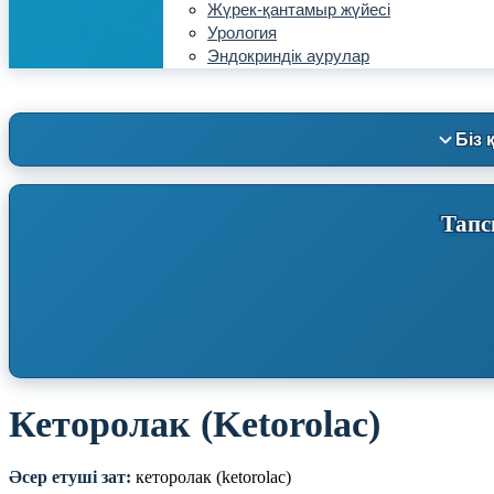
Жүрек-қантамыр жүйесі
Урология
Эндокриндік аурулар
Біз 
Тапс
Кеторолак (Ketorolac)
Әсер етуші зат:
кеторолак (ketorolac)