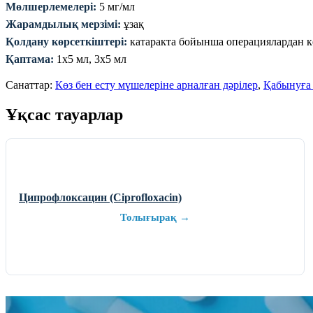
Мөлшерлемелері:
5 мг/мл
Жарамдылық мерзімі:
ұзақ
Қолдану көрсеткіштері:
катаракта бойынша операциялардан к
Қаптама:
1х5 мл, 3х5 мл
Санаттар:
Көз бен есту мүшелеріне арналған дәрілер
,
Қабынуға
Ұқсас тауарлар
Ципрофлоксацин (Ciprofloxacin)
Толығырақ →