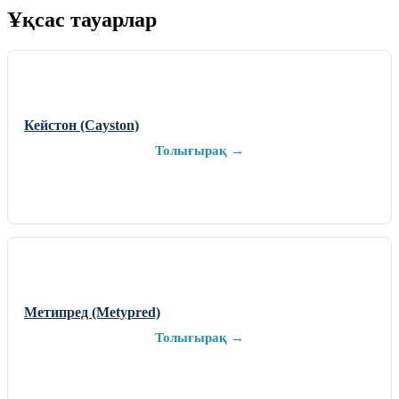
Ұқсас тауарлар
Кейстон (Cayston)
Толығырақ →
Метипред (Metypred)
Толығырақ →