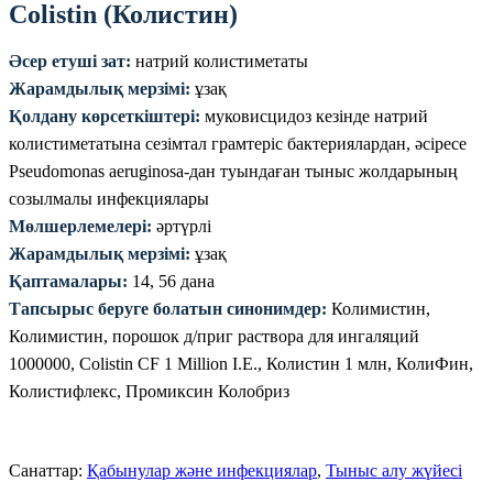
Colistin (Колистин)
Әсер етуші зат:
натрий колистиметаты
Жарамдылық мерзімі:
ұзақ
Қолдану көрсеткіштері:
муковисцидоз кезінде натрий
колистиметатына сезімтал грамтеріс бактериялардан, әсіресе
Pseudomonas aeruginosa-дан туындаған тыныс жолдарының
созылмалы инфекциялары
Мөлшерлемелері:
әртүрлі
Жарамдылық мерзімі:
ұзақ
Қаптамалары:
14, 56 дана
Тапсырыс беруге болатын синонимдер:
Колимистин,
Колимистин, порошок д/приг раствора для ингаляций
1000000, Colistin CF 1 Million I.E., Колистин 1 млн, КолиФин,
Колистифлекс, Промиксин Колобриз
Санаттар:
Қабынулар және инфекциялар
,
Тыныс алу жүйесі