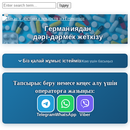
Біз қалай жұмыс істейміз
Жаю үшін басыңыз
Тапсырыс беру немесе кеңес алу үшін
операторға жазыңыз:
Telegram
WhatsApp
Viber