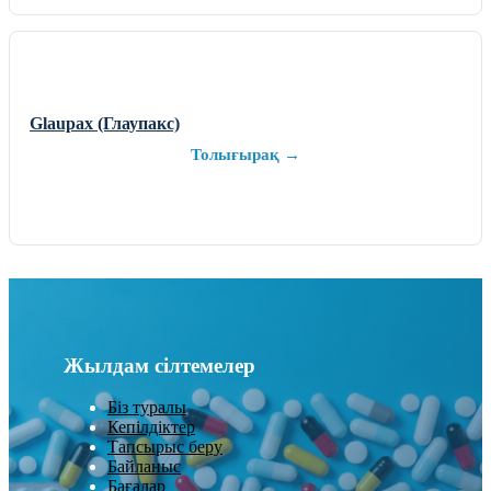
Glaupax (Глаупакс)
Толығырақ →
Жылдам сілтемелер
Біз туралы
Кепілдіктер
Тапсырыс беру
Байланыс
Бағалар