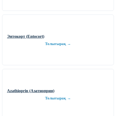
Энтокорт (Entocort)
Толығырақ →
Azathioprin (Азатиоприн)
Толығырақ →