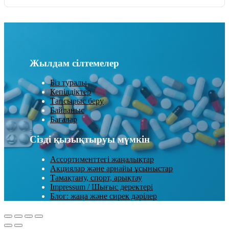
Жылдам сілтемелер
Біз туралы
Кепілдіктер
Тапсырыс беру
Байланыс
Бағалар
Сізді қызықтыруы мүмкін
Ассортименттегі жаңалықтар
Акциялар және арнайы ұсыныстар
Тамақтану, спорт, арықтау
Impressum / Шығыс деректері
Блог: жаңа және сирек дәрілер