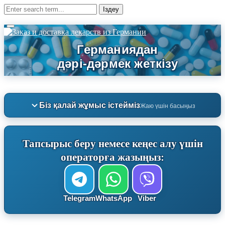
Біз қалай жұмыс істейміз
Жаю үшін басыңыз
Тапсырыс беру немесе кеңес алу үшін
операторға жазыңыз:
Telegram
WhatsApp
Viber