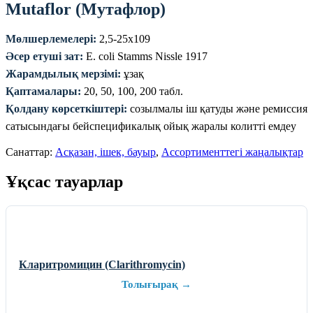
Mutaflor (Мутафлор)
Мөлшерлемелері:
2,5-25х109
Әсер етуші зат:
E. coli Stamms Nissle 1917
Жарамдылық мерзімі:
ұзақ
Қаптамалары:
20, 50, 100, 200 табл.
Қолдану көрсеткіштері:
созылмалы іш қатуды және ремиссия
сатысындағы бейспецификалық ойық жаралы колитті емдеу
Санаттар:
Асқазан, ішек, бауыр
,
Ассортименттегі жаңалықтар
Ұқсас тауарлар
Кларитромицин (Clarithromycin)
Толығырақ →