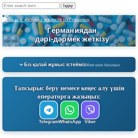
Біз қалай жұмыс істейміз
Жаю үшін басыңыз
Тапсырыс беру немесе кеңес алу үшін
операторға жазыңыз:
Telegram
WhatsApp
Viber