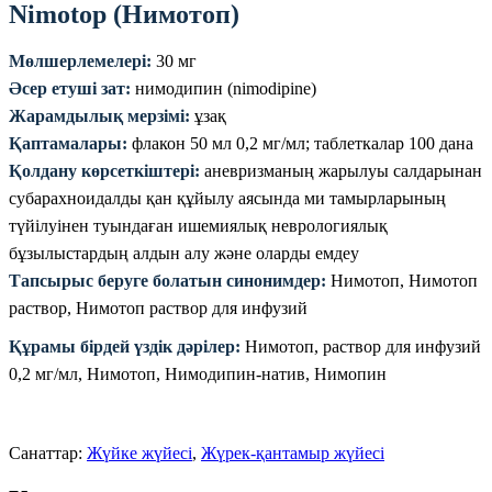
Nimotop (Нимотоп)
Мөлшерлемелері:
30 мг
Әсер етуші зат:
нимодипин (nimodipine)
Жарамдылық мерзімі:
ұзақ
Қаптамалары:
флакон 50 мл 0,2 мг/мл; таблеткалар 100 дана
Қолдану көрсеткіштері:
аневризманың жарылуы салдарынан
субарахноидалды қан құйылу аясында ми тамырларының
түйілуінен туындаған ишемиялық неврологиялық
бұзылыстардың алдын алу және оларды емдеу
Тапсырыс беруге болатын синонимдер:
Нимотоп, Нимотоп
раствор, Нимотоп раствор для инфузий
Құрамы бірдей үздік дәрілер:
Нимотоп, раствор для инфузий
0,2 мг/мл, Нимотоп, Нимодипин-натив, Нимопин
Санаттар:
Жүйке жүйесі
,
Жүрек-қантамыр жүйесі