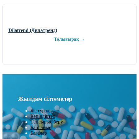
Dilatrend (Дилатренд)
Толығырақ →
Жылдам сілтемелер
Біз туралы
Кепілдіктер
Тапсырыс беру
Байланыс
Бағалар