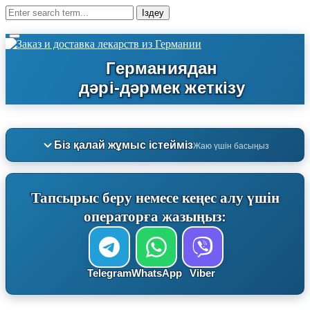
Біз қалай жұмыс істейміз
Жаю үшін басыңыз
Тапсырыс беру немесе кеңес алу үшін
операторға жазыңыз:
Telegram
WhatsApp
Viber