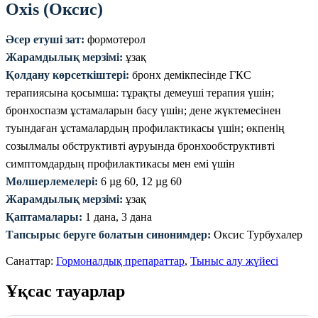
Oxis (Оксис)
Әсер етуші зат:
формотерол
Жарамдылық мерзімі:
ұзақ
Қолдану көрсеткіштері:
бронх демікпесінде ГКС
терапиясына қосымша: тұрақты демеуші терапия үшін;
бронхоспазм ұстамаларын басу үшін; дене жүктемесінен
туындаған ұстамалардың профилактикасы үшін; өкпенің
созылмалы обструктивті ауруында бронхообструктивті
симптомдардың профилактикасы мен емі үшін
Мөлшерлемелері:
6 µg 60, 12 µg 60
Жарамдылық мерзімі:
ұзақ
Қаптамалары:
1 дана, 3 дана
Тапсырыс беруге болатын синонимдер:
Оксис Турбухалер
Санаттар:
Гормоналдық препараттар
,
Тыныс алу жүйесі
Ұқсас тауарлар