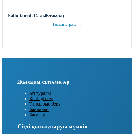
Salbutamol (Сальбутамол)
Толығырақ →
Жылдам сілтемелер
Біз туралы
Кепілдіктер
Тапсырыс беру
Байланыс
Бағалар
Сізді қызықтыруы мүмкін