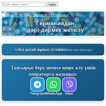
Біз қалай жұмыс істейміз
Жаю үшін басыңыз
Тапсырыс беру немесе кеңес алу үшін
операторға жазыңыз:
Telegram
WhatsApp
Viber