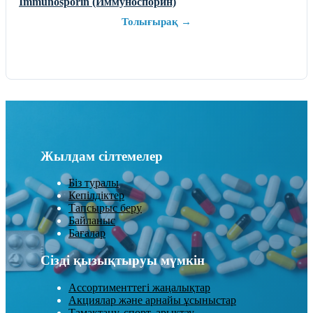
Immunosporin (Иммуноспорин)
Толығырақ →
Жылдам сілтемелер
Біз туралы
Кепілдіктер
Тапсырыс беру
Байланыс
Бағалар
Сізді қызықтыруы мүмкін
Ассортименттегі жаңалықтар
Акциялар және арнайы ұсыныстар
Тамақтану, спорт, арықтау