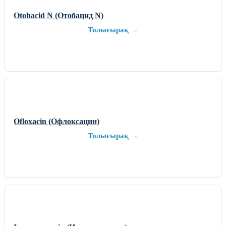
Otobacid N (Отобацид N)
Толығырақ →
Ofloxacin (Офлоксацин)
Толығырақ →