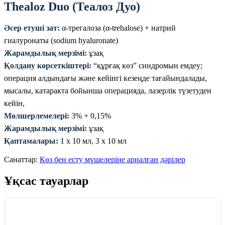
Thealoz Duo (Теалоз Дуо)
Әсер етуші зат:
α-трегалоза (α-trehalose) + натрий
гиалуронаты (sodium hyaluronate)
Жарамдылық мерзімі:
ұзақ
Қолдану көрсеткіштері:
“құрғақ көз” синдромын емдеу;
операция алдындағы және кейінгі кезеңде тағайындалады,
мысалы, катаракта бойынша операцияда, лазерлік түзетуден
кейін,
Мөлшерлемелері:
3% + 0,15%
Жарамдылық мерзімі:
ұзақ
Қаптамалары:
1 х 10 мл, 3 х 10 мл
Санаттар:
Көз бен есту мүшелеріне арналған дәрілер
Ұқсас тауарлар