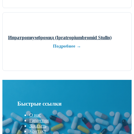
Ипратропиумбромид (Ipratropiumbromid Stulln)
Подробнее →
Быстрые ссылки
О нас
Гарантии
Заказать
Контакт