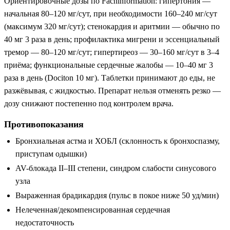
Ориентировочные дозы по Fachinformation: гипертония —
начальная 80–120 мг/сут, при необходимости 160–240 мг/сут
(максимум 320 мг/сут); стенокардия и аритмии — обычно по
40 мг 3 раза в день; профилактика мигрени и эссенциальный
тремор — 80–120 мг/сут; гипертиреоз — 30–160 мг/сут в 3–4
приёма; функциональные сердечные жалобы — 10–40 мг 3
раза в день (Dociton 10 мг). Таблетки принимают до еды, не
разжёвывая, с жидкостью. Препарат нельзя отменять резко —
дозу снижают постепенно под контролем врача.
Противопоказания
Бронхиальная астма и ХОБЛ (склонность к бронхоспазму,
приступам одышки)
AV-блокада II–III степени, синдром слабости синусового
узла
Выраженная брадикардия (пульс в покое ниже 50 уд/мин)
Нелеченная/декомпенсированная сердечная
недостаточность