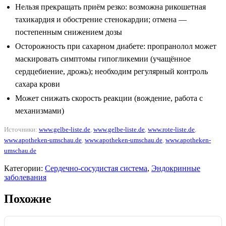
Нельзя прекращать приём резко: возможна рикошетная
тахикардия и обострение стенокардии; отмена —
постепенным снижением дозы
Осторожность при сахарном диабете: пропранолол может
маскировать симптомы гипогликемии (учащённое
сердцебиение, дрожь); необходим регулярный контроль
сахара крови
Может снижать скорость реакции (вождение, работа с
механизмами)
Источники:
www.gelbe-liste.de
,
www.gelbe-liste.de
,
www.rote-liste.de
,
www.apotheken-umschau.de
,
www.apotheken-umschau.de
,
www.apotheken-
umschau.de
Категории:
Сердечно-сосудистая система
,
Эндокринные
заболевания
Похожие