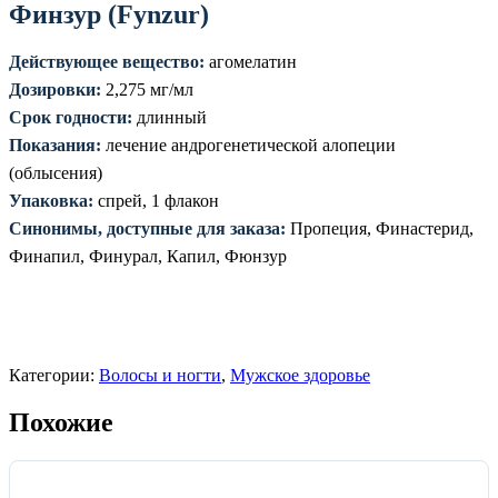
Финзур (Fynzur)
Действующее вещество:
агомелатин
Дозировки:
2,275 мг/мл
Срок годности:
длинный
Показания:
лечение андрогенетической алопеции
(облысения)
Упаковка:
спрей, 1 флакон
Синонимы, доступные для заказа:
Пропеция, Финастерид,
Финапил, Финурал, Капил, Фюнзур
Категории:
Волосы и ногти
,
Мужское здоровье
Похожие