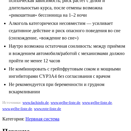
психическая зависимость; риск растёт с дозой и
длительностью курса, после отмены возможна
«рикошетная» бессонница на 1–2 ночи
Алкоголь категорически несовместим — усиливает
седативное действие и риск опасного поведения во сне
(снохождение, «вождение во сне»)
Наутро возможна остаточная сонливость: между приёмом
и вождением автомобиля/работой с механизмами должно
пройти не менее 12 часов
Не комбинировать с грейпфрутовым соком и мощными
ингибиторами CYP3A4 без согласования с врачом
Не рекомендуется при беременности и грудном
вскармливании
Источники:
www.fachinfo.de
,
www.gelbe-liste.de
,
www.gelbe-liste.de
,
www.gelbe-liste.de
,
www.rote-liste.de
Категория:
Нервная система