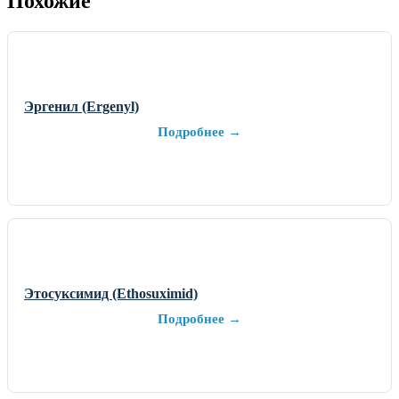
Похожие
Эргенил (Ergenyl)
Подробнее →
Этосуксимид (Ethosuximid)
Подробнее →