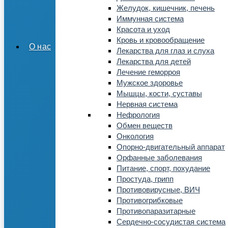
Желудок, кишечник, печень
Иммунная система
Красота и уход
Кровь и кровообращение
О нас
Лекарства для глаз и слуха
Лекарства для детей
Лечение геморроя
Мужское здоровье
Мышцы, кости, суставы
Нервная система
Нефрология
Обмен веществ
Онкология
Опорно-двигательный аппарат
Орфанные заболевания
Питание, спорт, похудание
Простуда, грипп
Противовирусные, ВИЧ
Противогрибковые
Противопаразитарные
Сердечно-сосудистая система