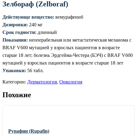
Зелбораф (Zelboraf)
Действующе вещество:
вемурафениб
Дозировки:
240 мг
Срок годности:
длинный
Показания:
неоперабельная или метастатическая меланома с
BRAF V600 мутацией у взрослых пациентов в возрасте
старше 18 лет; болезнь Эрдгейма-Честера (БЭЧ) с BRAF V600
мутацией у взрослых пациентов в возрасте старше 18 лет
Упаковки:
56 табл.
Категории:
Дерматология
,
Онкология
Похожие
Рупафин (Rupafin)