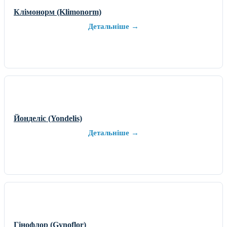
Клімонорм (Klimonorm)
Детальніше →
Йонделіс (Yondelis)
Детальніше →
Гінофлор (Gynoflor)