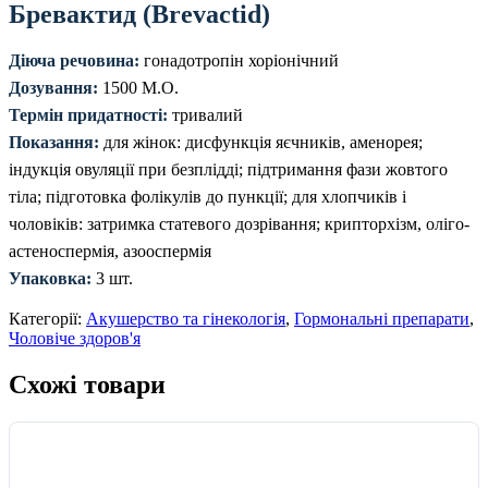
Бревактид (Brevactid)
Діюча речовина:
гонадотропін хоріонічний
Дозування:
1500 М.О.
Термін придатності:
тривалий
Показання:
для жінок: дисфункція яєчників, аменорея;
індукція овуляції при безплідді; підтримання фази жовтого
тіла; підготовка фолікулів до пункції; для хлопчиків і
чоловіків: затримка статевого дозрівання; крипторхізм, оліго-
астеноспермія, азооспермія
Упаковка:
3 шт.
Категорії:
Акушерство та гінекологія
,
Гормональні препарати
,
Чоловіче здоров'я
Схожі товари