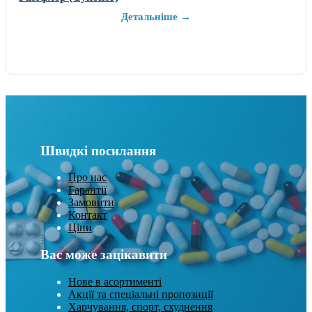
Детальніше →
Швидкі посилання
Про нас
Гарантії
Замовити
Контакт
Ціни
Вас може зацікавити
Нове в асортименті
Акції та спеціальні пропозиції
Харчування, спорт, схуднення