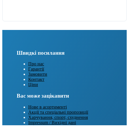
Швидкі посилання
Про нас
Гарантії
Замовити
Контакт
Ціни
Вас може зацікавити
Нове в асортименті
Акції та спеціальні пропозиції
Харчування, спорт, схуднення
Impressum / Вихідні дані