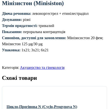
Мінізистон (Minisiston)
Діюча речовина:
левоноргестрел + етинілестрадіол
Дозування:
різні
Термін придатності:
тривалий
Показання:
пероральна контрацепція
Синоніми, доступні для замовлення:
Мінізисистон 20 фем;
Мінізистон 125 µg/30 µg
Упаковка:
1х21; 3х21; 6х21
Категорія:
Акушерство та гінекологія
Схожі товари
Цикло-Прогінова N (Cyclo-Progynova N)