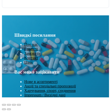
Швидкі посилання
Про нас
Гарантії
Замовити
Контакт
Ціни
Вас може зацікавити
Нове в асортименті
Акції та спеціальні пропозиції
Харчування, спорт, схуднення
Impressum / Вихідні дані