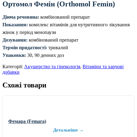
Ортомол Фемін (Orthomol Femin)
Діюча речовина:
комбінований препарат
Показання:
комплекс вітамінів для нутритивного лікування
жінок у період менопаузи
Дозування:
комбінований препарат
Термін придатності:
тривалий
Упаковки:
30, 90 денних доз
Категорії:
Акушерство та гінекологія
,
Вітаміни та харчові
добавки
Схожі товари
Фемара (Femara)
Детальніше →