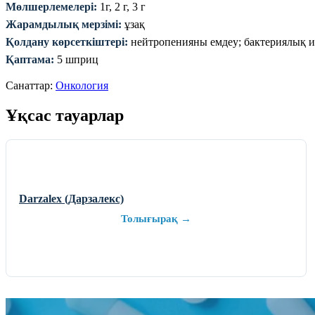
Мөлшерлемелері:
1г, 2 г, 3 г
Жарамдылық мерзімі:
ұзақ
Қолдану көрсеткіштері:
нейтропенияны емдеу; бактериялық 
Қаптама:
5 шприц
Санаттар:
Онкология
Ұқсас тауарлар
Darzalex (Дарзалекс)
Толығырақ →