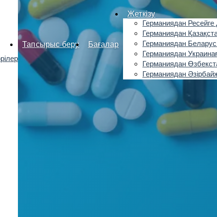
Жеткізу
Германиядан Ресейге 
Германиядан Қазақста
Германиядан Беларус
Тапсырыс беру
Бағалар
Германиядан Украинағ
рілер
Германиядан Өзбекста
Германиядан Әзірбайж