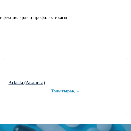
инфекциялардың профилактикасы
Aclasta (Акласта)
Толығырақ →