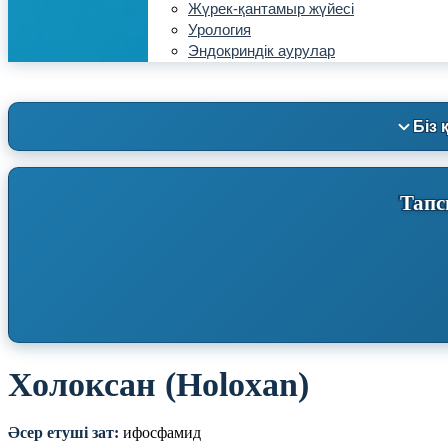
Жүрек-қантамыр жүйесі
Урология
Эндокриндік аурулар
Біз 
Тапс
Холоксан (Holoxan)
Әсер етуші зат:
ифосфамид