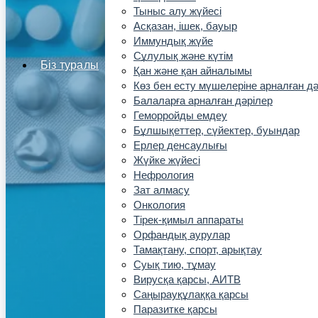
Тыныс алу жүйесі
Асқазан, ішек, бауыр
Иммундық жүйе
Сұлулық және күтім
Біз туралы
Қан және қан айналымы
Көз бен есту мүшелеріне арналған дә
Балаларға арналған дәрілер
Геморройды емдеу
Бұлшықеттер, сүйектер, буындар
Ерлер денсаулығы
Жүйке жүйесі
Нефрология
Зат алмасу
Онкология
Тірек-қимыл аппараты
Орфандық аурулар
Тамақтану, спорт, арықтау
Суық тию, тұмау
Вирусқа қарсы, АИТВ
Саңырауқұлаққа қарсы
Паразитке қарсы