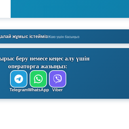
қалай жұмыс істейміз
Жаю үшін басыңыз
ырыс беру немесе кеңес алу үшін
операторға жазыңыз:
Telegram
WhatsApp
Viber