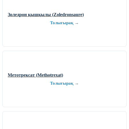
Золедрон қышқылы (Zoledronsaure)
Толығырақ →
Метотрексат (Methotrexat)
Толығырақ →