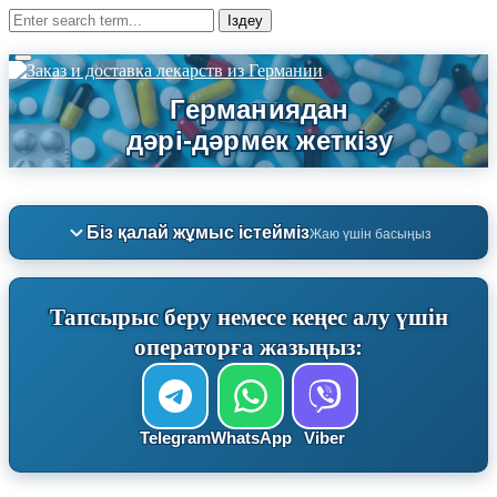
Біз қалай жұмыс істейміз
Жаю үшін басыңыз
Тапсырыс беру немесе кеңес алу үшін
операторға жазыңыз:
Telegram
WhatsApp
Viber