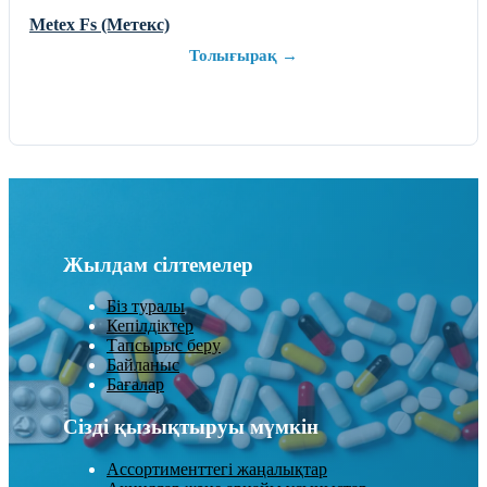
Metex Fs (Метекс)
Толығырақ →
Жылдам сілтемелер
Біз туралы
Кепілдіктер
Тапсырыс беру
Байланыс
Бағалар
Сізді қызықтыруы мүмкін
Ассортименттегі жаңалықтар