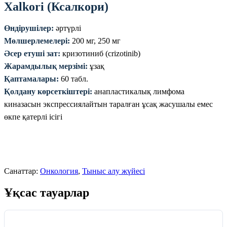
Xalkori (Ксалкори)
Өндірушілер:
әртүрлі
Мөлшерлемелері:
200 мг, 250 мг
Әсер етуші зат:
кризотиниб (crizotinib)
Жарамдылық мерзімі:
ұзақ
Қаптамалары:
60 табл.
Қолдану көрсеткіштері:
анапластикалық лимфома
киназасын экспрессиялайтын таралған ұсақ жасушалы емес
өкпе қатерлі ісігі
Санаттар:
Онкология
,
Тыныс алу жүйесі
Ұқсас тауарлар